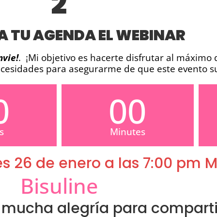
2
A TU AGENDA EL WEBINAR
nvie!
. ¡Mi objetivo es hacerte disfrutar al máximo
 necesidades para asegurarme de que este evento s
0
00
s
Minutes
s 26 de enero a las 7:00 pm 
Bisuline
n mucha alegría para comparti