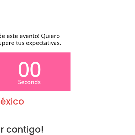
 de este evento! Quiero
upere tus expectativas.
00
Seconds
México
r contigo!