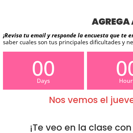
AGREGA 
¡Revisa tu email y responde la encuesta que te e
saber cuales son tus principales dificultades y
00
0
Days
Hour
Nos vemos el jueve
¡Te veo en la clase co