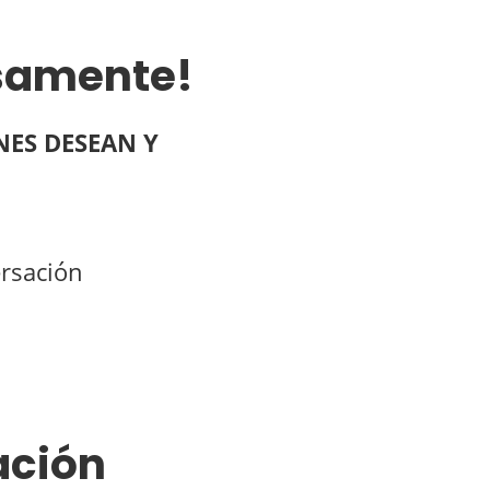
osamente!
NES DESEAN Y
ersación
ación