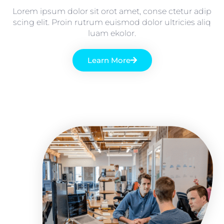
Lorem ipsum dolor sit orot amet, conse ctetur adip
scing elit. Proin rutrum euismod dolor ultricies aliq
luam ekolor.
Learn More