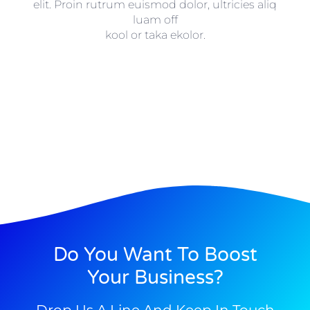
elit. Proin rutrum euismod dolor, ultricies aliq
luam off
kool or taka ekolor.
Do You Want To Boost
Your Business?
Drop Us A Line And Keep In Touch