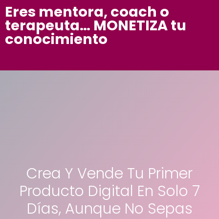
Eres mentora, coach o
terapeuta… MONETIZA tu
conocimiento
Crea Y Vende Tu Primer
Producto Digital En Solo 7
Días, Aunque No Sepas